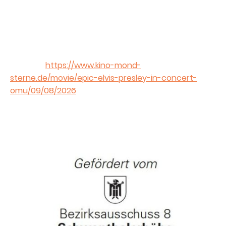
singen wir zusammen, um uns auf den Film
einzustimmen. Dieser beginnt um 21:00. Wie immer
sind auch SängerInnen herzlich willkommen,
mitzumachen. Einlass ist ab 19:30.
Für eine Teilnahme kauft Ihr bitte hier ein Ticket für
den Film:
https://www.kino-mond-
sterne.de/movie/epic-elvis-presley-in-concert-
omu/09/08/2026
. Für das Musizieren ist kein
zusätzliches Ticket erforderlich - Spenden sind
willkommen.
Wir werden hauptsächlich Songs von Elvis Presley
spielen - hier ist die Songliste: