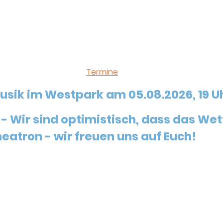
n als große Gruppe bekannte (Lagerfeuer-)Songs und singe
 die Texte und Akkorde werden auf Leinwand projiziert. 
ige
Anregungen zur Spielweise der Songs und dann musizi
 Musik zu haben. Das Klangerlebnis muss nicht perfekt wer
ngen findest Du unter
Termine
.
usik im Westpark am 05.08.2026, 19 U
 - Wir sind optimistisch, dass das Wet
eatron - wir freuen uns auf Euch!
e Gitarre spielt - egal ob alt oder jung, fast noch Anfäng
 solltest Du können (einzelne Akkorde können jederzeit e
ren liegen, aber wenn Du einfach singen und mitmachen m
r das Ticket nicht leisten kannst, schreib uns bitte eine 