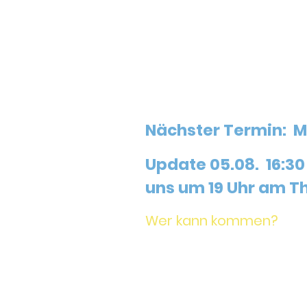
(oder Ukulele) und wir spiele
werden wir von einer Band und
moderiert, es gibt ein paar
wen
darum, gemeinsam Freude an der
großen Spaß machen.
Unsere geplanten Veranstaltu
Nächster Termin: M
Update 05.08. 16:30
uns um 19 Uhr am Th
Wer kann kommen?
Es kann jeder kommen, der gern
Ein paar grundlegende Akkorde
Der Fokus wird auf den Gitar
ohne Gitarre kommen. Wenn Du Di