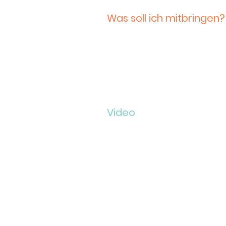
Was soll ich mitbringen?
Lust auf Gitarre spielen, Musi
gestimmte Gitarre. Außerdem wi
Bitte bringe Deine Gitarre in 
sein könnten evtl. auch Plekt
abzustellen), - es geht aber 
Video
Am besten schaut Ihr mal dies