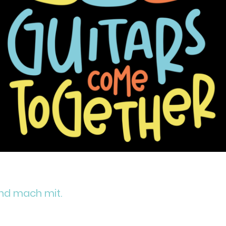
und mach mit.
Freude und verbindet Menschen. Bei
Guitars come toget